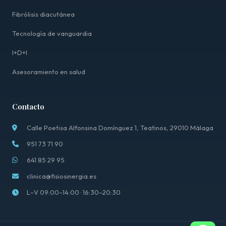
Fibrólisis diacutánea
Tecnología de vanguardia
I+D+I
Asesoramiento en salud
Contacto
Calle Poetisa Alfonsina Domínguez 1, Teatinos, 29010 Málaga
951 73 71 90
641 85 29 95
clinica@fisiosinergia.es
L–V 09:00–14:00 · 16:30–20:30