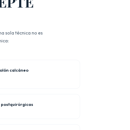
l EPTE
a sola técnica no es
nica:
polón calcáneo
 postquirúrgicas