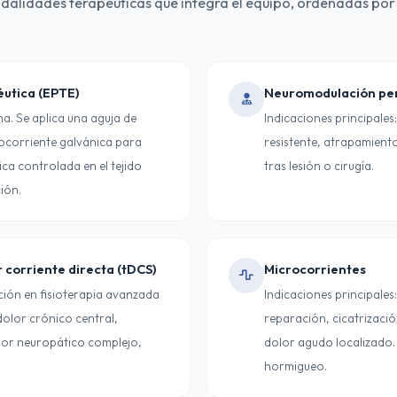
odalidades terapéuticas que integra el equipo, ordenadas por 
éutica (EPTE)
Neuromodulación pe
a. Se aplica una aguja de
Indicaciones principales
ocorriente galvánica para
resistente, atrapamient
ca controlada en el tejido
tras lesión o cirugía.
ión.
 corriente directa (tDCS)
Microcorrientes
ción en fisioterapia avanzada
Indicaciones principales
 dolor crónico central,
reparación, cicatrizaci
olor neuropático complejo,
dolor agudo localizado. 
hormigueo.