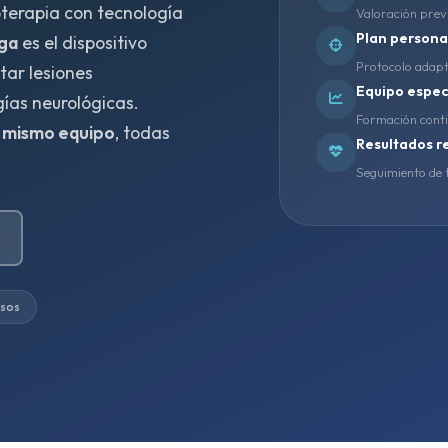
oterapia con tecnología
Valoración prev
Plan persona
aga
es el dispositivo
Protocolo adapt
tar lesiones
Equipo espec
gías neurológicas.
Formación conti
un mismo equipo
, todas
Resultados r
Seguimiento de t
isos