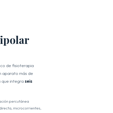
ipolar
co de fisioterapia
un aparato más de
a que integra
seis
lación percutánea
directa, microcorrientes,