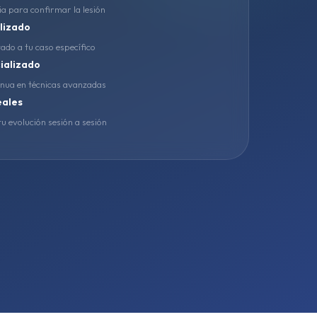
ia para confirmar la lesión
lizado
ado a tu caso específico
ializado
nua en técnicas avanzadas
eales
u evolución sesión a sesión