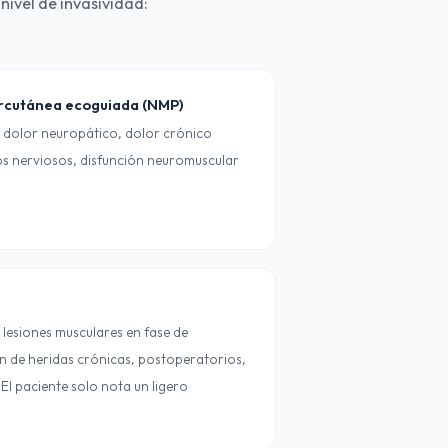
nivel de invasividad:
rcutánea ecoguiada (NMP)
: dolor neuropático, dolor crónico
os nerviosos, disfunción neuromuscular
: lesiones musculares en fase de
ón de heridas crónicas, postoperatorios,
El paciente solo nota un ligero