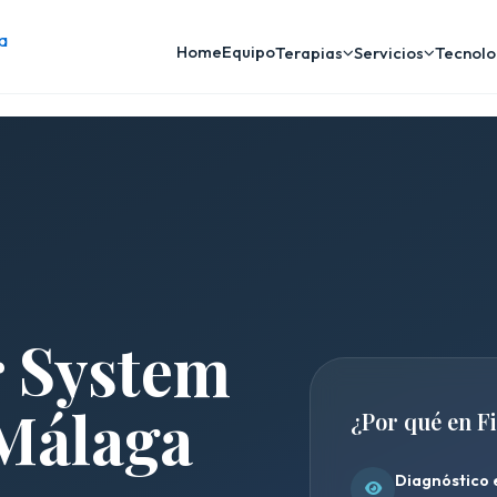
Home
Equipo
Terapias
Servicios
Tecnolo
r System
 Málaga
¿Por qué en F
Diagnóstico 