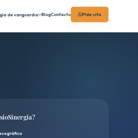
Blog
Contacto
Pide cita
gía de vanguardia
isioSinergia?
ecográfico