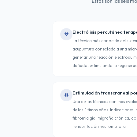
Estas son las seis m
Electrólisis percutánea terap
La técnica más conocida del sistem
acupuntura conectada a una micr
generar una reacción electroquími
dañado, estimulando la regenerac
Estimulación transcraneal por
Una de las técnicas con más evolu
de los últimos años. Indicaciones:
fibromialgia, migraña crónica, d
rehabilitación neuromotora.