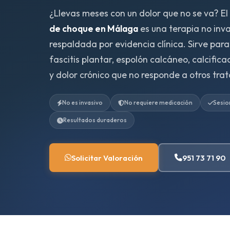
¿Llevas meses con un dolor que no se va? El
de choque en Málaga
es una terapia no inva
respaldada por evidencia clínica. Sirve para
fascitis plantar, espolón calcáneo, calcifica
y dolor crónico que no responde a otros tra
No es invasivo
No requiere medicación
Sesio
Resultados duraderos
Solicitar Valoración
951 73 71 90