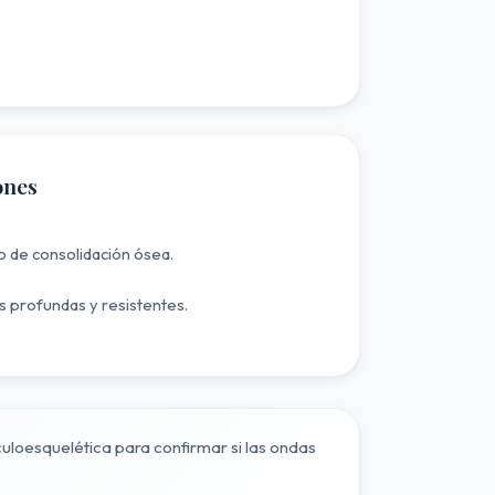
ones
o de consolidación ósea.
 profundas y resistentes.
loesquelética para confirmar si las ondas