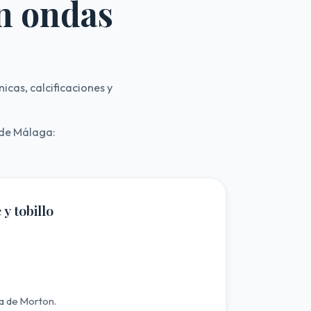
n ondas
icas, calcificaciones y
 de Málaga:
 y tobillo
a de Morton.