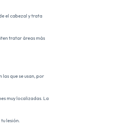
e el cabezal y trata
iten tratar áreas más
n las que se usan, por
ones muy localizadas. La
tu lesión.