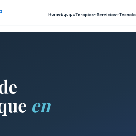
Home
Equipo
Terapias
Servicios
Tecnolo
de
oque
en