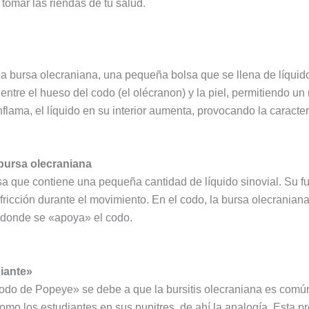
 tomar las riendas de tu salud.
la bursa olecraniana, una pequeña bolsa que se llena de líquido
tre el hueso del codo (el olécranon) y la piel, permitiendo un 
inflama, el líquido en su interior aumenta, provocando la caracte
bursa olecraniana
que contiene una pequeña cantidad de líquido sinovial. Su func
fricción durante el movimiento. En el codo, la bursa olecranian
 donde se «apoya» el codo.
iante»
odo de Popeye» se debe a que la bursitis olecraniana es com
o los estudiantes en sus pupitres, de ahí la analogía. Esta pres