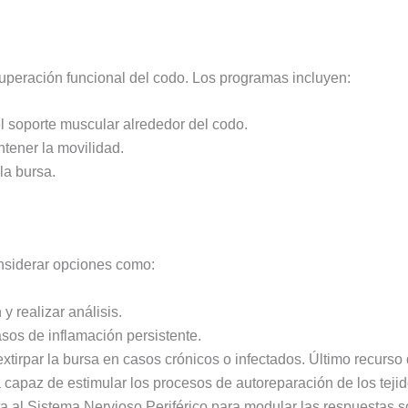
ecuperación funcional del codo. Los programas incluyen:
l soporte muscular alrededor del codo.
ener la movilidad.
la bursa.
nsiderar opciones como:
 y realizar análisis.
asos de inflamación persistente.
extirpar la bursa en casos crónicos o infectados. Último recurso
a capaz de estimular los procesos de autoreparación de los teji
ta al Sistema Nervioso Periférico para modular las respuestas so