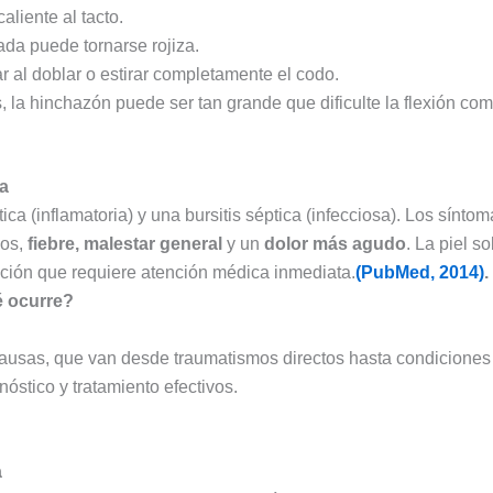
liente al tacto.
ada puede tornarse rojiza.
 al doblar o estirar completamente el codo.
 la hinchazón puede ser tan grande que dificulte la flexión com
ca
tica (inflamatoria) y una bursitis séptica (infecciosa). Los sínto
dos,
fiebre, malestar general
y un
dolor más agudo
. La piel s
cción que requiere atención médica inmediata.
(PubMed, 2014)
.
é ocurre?
 causas, que van desde traumatismos directos hasta condicion
óstico y tratamiento efectivos.
a