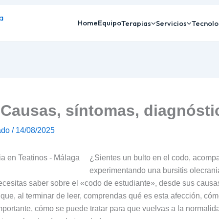
Home
Equipo
Terapias
Servicios
Tecnolo
: Causas, síntomas, diagnósti
ado
/
14/08/2025
¿Sientes un bulto en el codo, acomp
experimentando una bursitis olecran
 necesitas saber sobre el «codo de estudiante», desde sus cau
s que, al terminar de leer, comprendas qué es esta afección, 
mportante, cómo se puede tratar para que vuelvas a la normalida