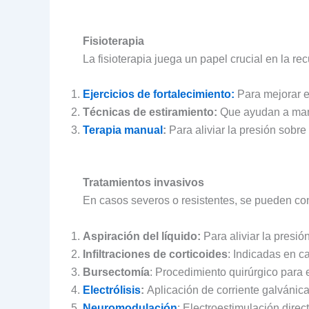
Fisioterapia
La fisioterapia juega un papel crucial en la r
Ejercicios de fortalecimiento:
Para mejorar e
Técnicas de estiramiento:
Que ayudan a mant
Terapia manual
:
Para aliviar la presión sobre 
Tratamientos invasivos
En casos severos o resistentes, se pueden co
Aspiración del líquido:
Para aliviar la presión
Infiltraciones de corticoides
: Indicadas en c
Bursectomía
: Procedimiento quirúrgico para 
Electrólisis
:
Aplicación de corriente galvánic
Neuromodulación
: Electroestimulación direc