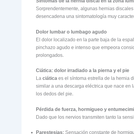
Síntomas de la hernia discal en la zona lu
Sorprendentemente, algunas hernias discales 
desencadena una sintomatología muy caracterí
Dolor lumbar o lumbago agudo
El dolor localizado en la parte baja de la esp
pinchazo agudo e intenso que empeora conside
prolongados.
Ciática: dolor irradiado a la pierna y el pie
La
ciática
es el síntoma estrella de la hernia 
similar a una descarga eléctrica que nace en la 
los dedos del pie.
Pérdida de fuerza, hormigueo y entumecim
Dado que los nervios transmiten tanto la sen
Parestesias:
Sensación constante de hormigue