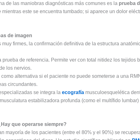
 Una de las maniobras diagnósticas más comunes es la
prueba 
e mientras este se encuentra tumbado; si aparece un dolor eléct
bas de imagen
muy firmes, la confirmación definitiva de la estructura anatómi
 prueba de referencia. Permite ver con total nitidez los tejidos 
de los nervios.
a como alternativa si el paciente no puede someterse a una RMN
eas circundantes.
especializadas se integra la
ecografía
musculoesquelética dentr
 musculatura estabilizadora profunda (como el multífido lumbar) 
: ¿Hay que operarse siempre?
ran mayoría de los pacientes (entre el 80% y el 90%) se recupe