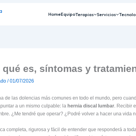
Home
Equipo
Terapias
Servicios
Tecnolo
 qué es, síntomas y tratamie
ado
/
01/07/2026
una de las dolencias más comunes en todo el mundo, pero cuando
apuntar a un mismo culpable: la
hernia discal lumbar
. Recibir 
umbre. ¿Me tendré que operar? ¿Podré volver a hacer una vida
ca completa, rigurosa y fácil de entender que responderá a todas