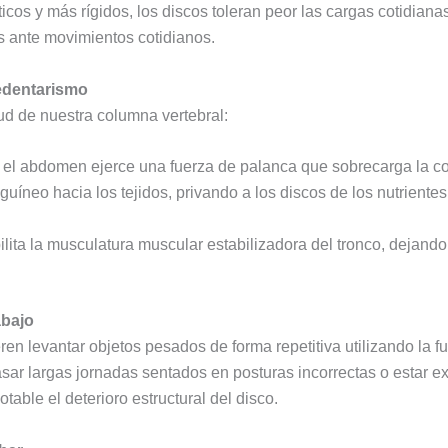
icos y más rígidos, los discos toleran peor las cargas cotidiana
ras ante movimientos cotidianos.
edentarismo
lud de nuestra columna vertebral:
el abdomen ejerce una fuerza de palanca que sobrecarga la c
anguíneo hacia los tejidos, privando a los discos de los nutrient
bilita la musculatura muscular estabilizadora del tronco, dejand
abajo
en levantar objetos pesados de forma repetitiva utilizando la f
asar largas jornadas sentados en posturas incorrectas o estar 
able el deterioro estructural del disco.