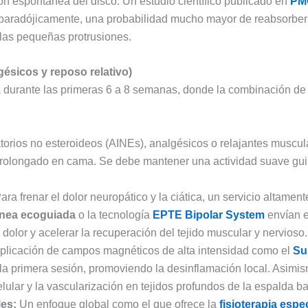
ón espontánea del disco. Un estudio científico publicado en
PM
 paradójicamente, una probabilidad mucho mayor de reabsorbers
las pequeñas protrusiones.
gésicos y reposo relativo)
ia durante las primeras 6 a 8 semanas, donde la combinación d
torios no esteroideos (AINEs), analgésicos o relajantes muscula
olongado en cama. Se debe mantener una actividad suave guiada
ara frenar el dolor neuropático y la ciática, un servicio altament
nea ecoguiada
o la tecnología
EPTE Bipolar System
envían e
 dolor y acelerar la recuperación del tejido muscular y nervioso.
plicación de campos magnéticos de alta intensidad como el
Su
la primera sesión, promoviendo la desinflamación local. Asim
lular y la vascularización en tejidos profundos de la espalda ba
les:
Un enfoque global como el que ofrece la
fisioterapia espe