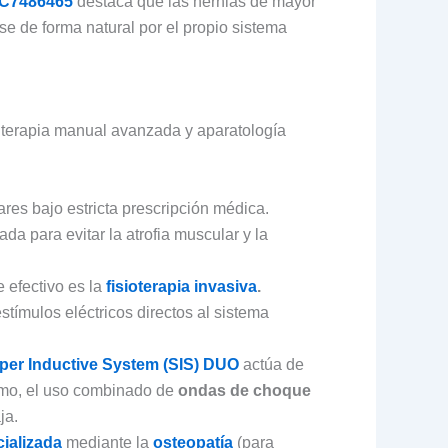
C7486465
destaca que las hernias de mayor
e de forma natural por el propio sistema
e terapia manual avanzada y aparatología
res bajo estricta prescripción médica.
 para evitar la atrofia muscular y la
e efectivo es la
fisioterapia invasiva
.
stímulos eléctricos directos al sistema
per Inductive System (SIS) DUO
actúa de
ismo, el uso combinado de
ondas de choque
ja.
cializada
mediante la
osteopatía
(para