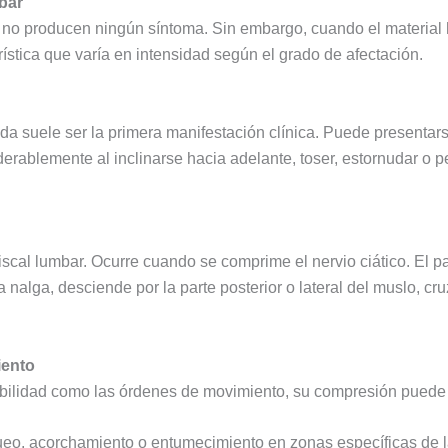
mbar
no producen ningún síntoma. Sin embargo, cuando el material 
stica que varía en intensidad según el grado de afectación.
alda suele ser la primera manifestación clínica. Puede present
rablemente al inclinarse hacia adelante, toser, estornudar o 
discal lumbar. Ocurre cuando se comprime el nervio ciático. El 
nalga, desciende por la parte posterior o lateral del muslo, cruza
iento
sibilidad como las órdenes de movimiento, su compresión puede
o, acorchamiento o entumecimiento en zonas específicas de la 