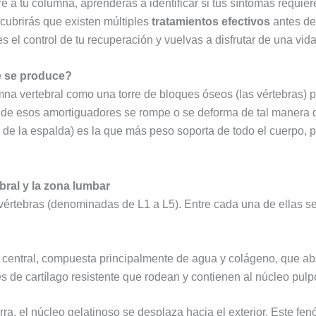
 a tu columna, aprenderás a identificar si tus síntomas requier
scubrirás que existen múltiples
tratamientos efectivos
antes de 
 el control de tu recuperación y vuelvas a disfrutar de una vida 
é se produce?
mna vertebral como una torre de bloques óseos (las vértebras) 
de esos amortiguadores se rompe o se deforma de tal manera q
 de la espalda) es la que más peso soporta de todo el cuerpo, p
bral y la zona lumbar
értebras (denominadas de L1 a L5). Entre cada una de ellas s
central, compuesta principalmente de agua y colágeno, que abs
 de cartílago resistente que rodean y contienen al núcleo pulpo
rra, el núcleo gelatinoso se desplaza hacia el exterior. Este fe