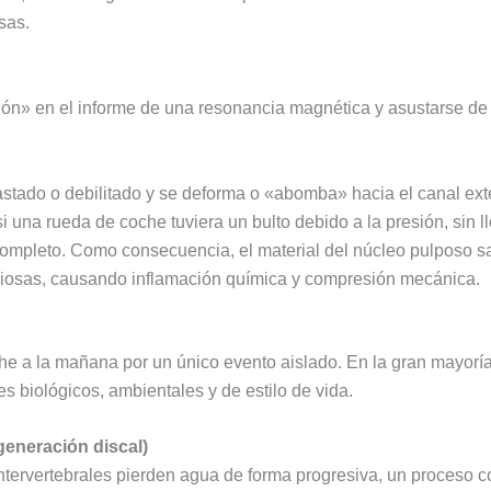
sas.
ión» en el informe de una resonancia magnética y asustarse d
astado o debilitado y se deforma o «abomba» hacia el canal exte
 una rueda de coche tuviera un bulto debido a la presión, sin ll
completo. Como consecuencia, el material del núcleo pulposo sale
erviosas, causando inflamación química y compresión mecánica.
he a la mañana por un único evento aislado. En la gran mayoría
s biológicos, ambientales y de estilo de vida.
generación discal)
ntervertebrales pierden agua de forma progresiva, un proceso