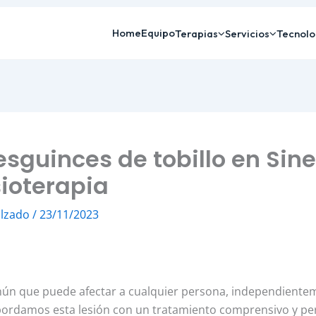
Home
Equipo
Terapias
Servicios
Tecnolo
esguinces de tobillo en Sin
sioterapia
alzado
/
23/11/2023
mún que puede afectar a cualquier persona, independienteme
 abordamos esta lesión con un tratamiento comprensivo y 