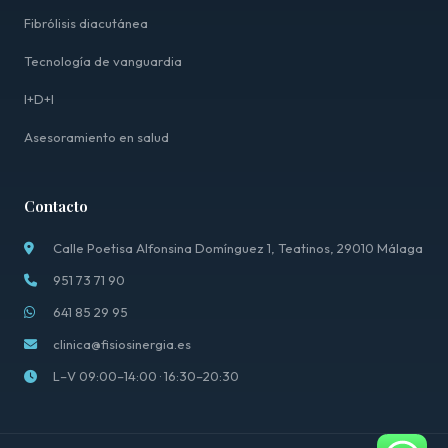
Fibrólisis diacutánea
Tecnología de vanguardia
I+D+I
Asesoramiento en salud
Contacto
Calle Poetisa Alfonsina Domínguez 1, Teatinos, 29010 Málaga
951 73 71 90
641 85 29 95
clinica@fisiosinergia.es
L–V 09:00–14:00 · 16:30–20:30