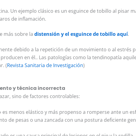
a. Un ejemplo clásico es un esguince de tobillo al pisar ma
laros de inflamación.
ee más sobre la
distensión y el esguince de tobillo aquí
.
nte debido a la repetición de un movimiento o al estrés pro
producen en él.. Las patologías como la tendinopatía aquil
r. (
Revista Sanitaria de Investigación
)
ento y técnica incorrecta
azar, sino de factores controlables:
 es menos elástico y más propenso a romperse ante un esf
nto de pesas o una zancada con una postura deficiente gene
do es una causa principal de lesiones en el pie y la rodilla.