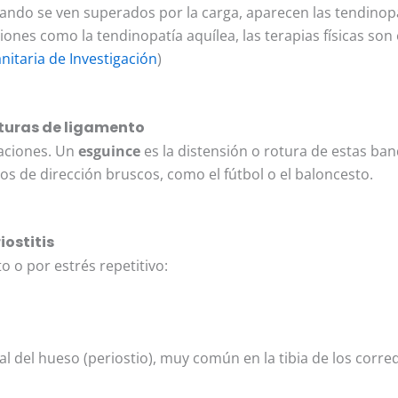
do se ven superados por la carga, aparecen las tendinopatí
iones como la tendinopatía aquílea, las terapias físicas son
nitaria de Investigación
)
oturas de ligamento
laciones. Un
esguince
es la distensión o rotura de estas ba
 de dirección bruscos, como el fútbol o el baloncesto.
iostitis
o o por estrés repetitivo:
al del hueso (periostio), muy común en la tibia de los corre