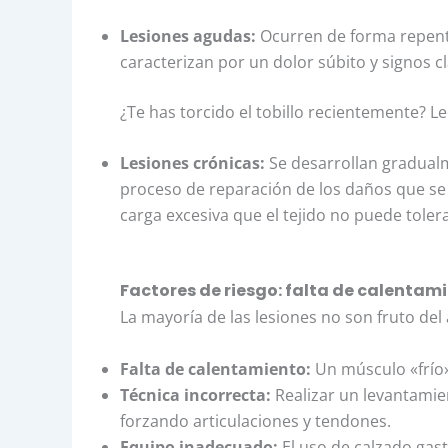
Lesiones agudas:
Ocurren de forma repentin
caracterizan por un dolor súbito y signos c
¿Te has torcido el tobillo recientemente? L
Lesiones crónicas:
Se desarrollan gradualme
proceso de reparación de los daños que se 
carga excesiva que el tejido no puede tolera
Factores de riesgo: falta de calentami
La mayoría de las lesiones no son fruto del 
Falta de calentamiento:
Un músculo «frío»
Técnica incorrecta:
Realizar un levantamie
forzando articulaciones y tendones.
Equipo inadecuado:
El uso de calzado gasta